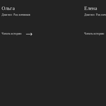
Ольга
Елена
Диагноз: Рак яичников
Диагноз: Рак яичн
Читать историю
Читать историю