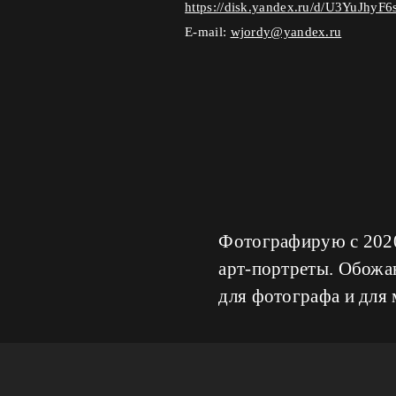
https://disk.yandex.ru/d/U3YuJhyF
E-mail:
wjordy@yandex.ru
Фотографирую с 2020
арт-портреты. Обожаю
для фотографа и для 