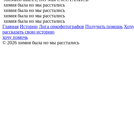
химия была но мы расстались
химия была но мы расстались
химия была но мы расстались
химия была но мы расстались
Главная
Истории
Лига онкофотографов
Получить помощь
Хочу
рассказать свою историю
хочу помочь
© 2026 химия была но мы расстались