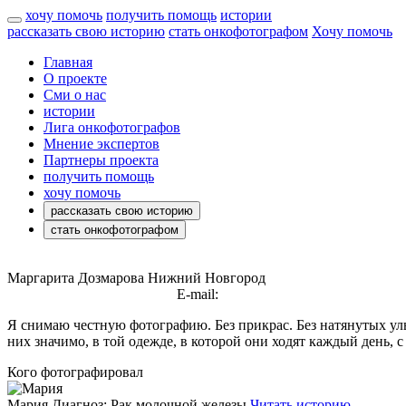
хочу помочь
получить помощь
истории
рассказать свою историю
стать онкофотографом
Хочу помочь
Главная
О проекте
Сми о нас
истории
Лига онкофотографов
Мнение экспертов
Партнеры проекта
получить помощь
хочу помочь
рассказать свою историю
стать онкофотографом
Маргарита Дозмарова
Нижний Новгород
https://t.me/rita_dozmar
https://vk.com/dozmarovarita
E-mail:
m.skopina@bk.ru
Я снимаю честную фотографию. Без прикрас. Без натянутых улыб
них значимо, в той одежде, в которой они ходят каждый день, с
Кого фотографировал
Мария
Диагноз: Рак молочной железы
Читать историю