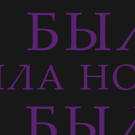
БЫЛ
ЛА Н
 БЫЛ