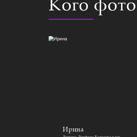
Кого фот
Ирина
Диагноз: Лимфома Ходжкина и рак