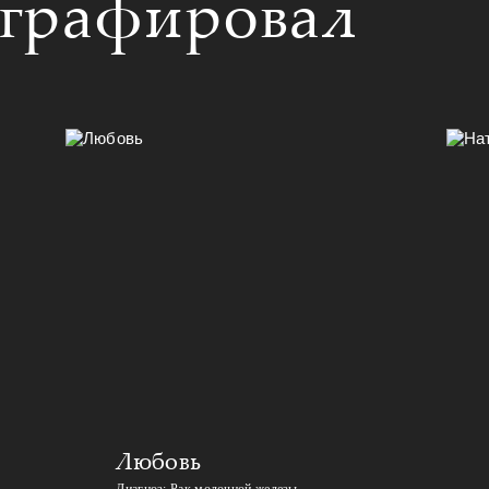
ографировал
Любовь
Диагноз: Рак молочной железы