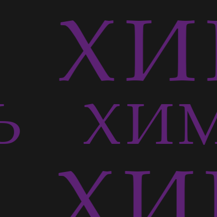
Ь
ХИ
СЬ
ХИМ
Ь
ХИ