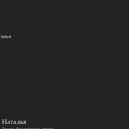
Наталья
Диагноз: Рак щитовидки, яичника,