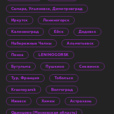
Самара, Ульяновск, Димитровград
Иркутск
Лениногорск
Калининград
Ейск
Дедовск
Набережные Челны
Альметьевск
Пенза
LENINOGORSK
Бугульма
Пушкино
Снежинск
Тур, Франция
Тобольск
Krasnoyarsk
Волгоград
Ижевск
Химки
Астрахань
Одинцово (Московская область)