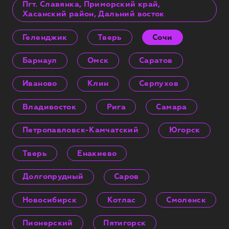
Пгт. Славянка, Приморский край,
Хасанский район, Дальний восток
Геленджик
Тверь
Сочи
Барнаул
Омск
Саратов
Иваново
Клин
Серпухов
Владивосток
Рига
Самара
Петропавловск-Камчатский
Югорск
Тверь
Енакиево
Долгопрудный
Саров
Новосибирск
Котлас
Смоленск
Пионерский
Пятигорск