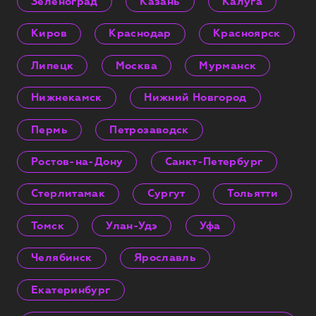
Зеленоград
Казань
Калуга
Киров
Краснодар
Красноярск
Липецк
Москва
Мурманск
Нижнекамск
Нижний Новгород
Пермь
Петрозаводск
Ростов-на-Дону
Санкт-Петербург
Стерлитамак
Сургут
Тольятти
Томск
Улан-Удэ
Уфа
Челябинск
Ярославль
Екатеринбург