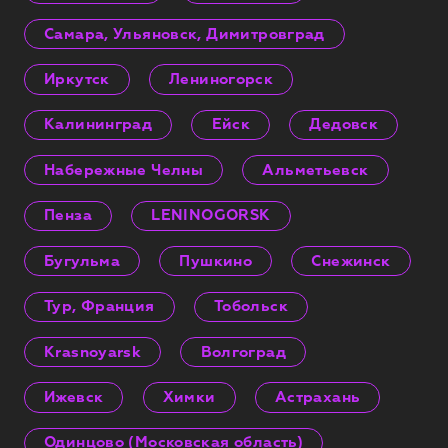
Самара, Ульяновск, Димитровград
Иркутск
Лениногорск
Калининград
Ейск
Дедовск
Набережные Челны
Альметьевск
Пенза
LENINOGORSK
Бугульма
Пушкино
Снежинск
Тур, Франция
Тобольск
Krasnoyarsk
Волгоград
Ижевск
Химки
Астрахань
Одинцово (Московская область)