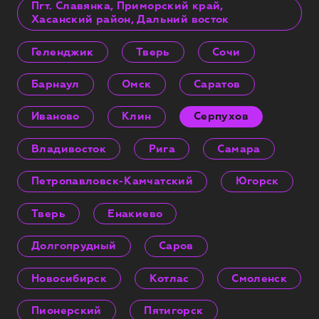
Пгт. Славянка, Приморский край,
Хасанский район, Дальний восток
Геленджик
Тверь
Сочи
Барнаул
Омск
Саратов
Иваново
Клин
Серпухов
Владивосток
Рига
Самара
Петропавловск-Камчатский
Югорск
Тверь
Енакиево
Долгопрудный
Саров
Новосибирск
Котлас
Смоленск
Пионерский
Пятигорск