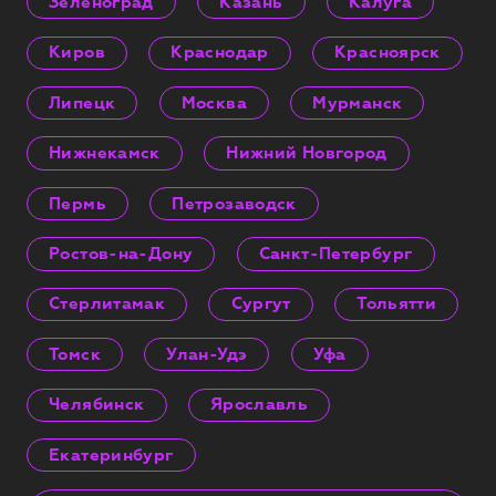
Зеленоград
Казань
Калуга
Киров
Краснодар
Красноярск
Липецк
Москва
Мурманск
Нижнекамск
Нижний Новгород
Пермь
Петрозаводск
Ростов-на-Дону
Санкт-Петербург
Стерлитамак
Сургут
Тольятти
Томск
Улан-Удэ
Уфа
Челябинск
Ярославль
Екатеринбург