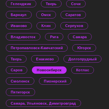
Геленджик
Тверь
Сочи
Барнаул
Омск
Саратов
Иваново
Клин
Серпухов
Владивосток
Рига
Самара
Петропавловск-Камчатский
Югорск
Тверь
Енакиево
Долгопрудный
Саров
Новосибирск
Котлас
Смоленск
Пионерский
Пятигорск
Самара, Ульяновск, Димитровград