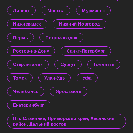
Липецк
Москва
Мурманск
Нижнекамск
Нижний Новгород
Пермь
Петрозаводск
Ростов-на-Дону
Санкт-Петербург
Стерлитамак
Сургут
Тольятти
Томск
Улан-Удэ
Уфа
Челябинск
Ярославль
Екатеринбург
Пгт. Славянка, Приморский край, Хасанский
район, Дальний восток