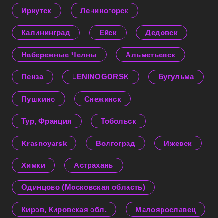
Иркутск
Лениногорск
Калининград
Ейск
Дедовск
Набережные Челны
Альметьевск
Пенза
LENINOGORSK
Бугульма
Пушкино
Снежинск
Тур, Франция
Тобольск
Krasnoyarsk
Волгоград
Ижевск
Химки
Астрахань
Одинцово (Московская область)
Киров, Кировская обл.
Малоярославец