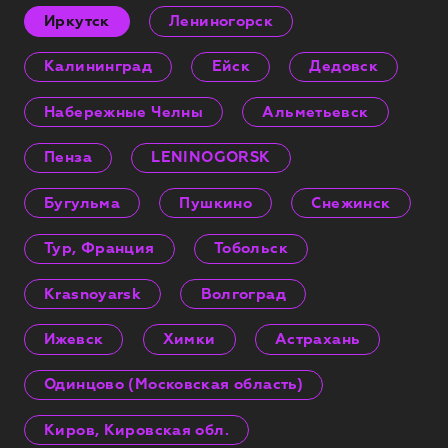
Иркутск
Лениногорск
Калининград
Ейск
Дедовск
Набережные Челны
Альметьевск
Пенза
LENINOGORSK
Бугульма
Пушкино
Снежинск
Тур, Франция
Тобольск
Krasnoyarsk
Волгоград
Ижевск
Химки
Астрахань
Одинцово (Московская область)
Киров, Кировская обл.