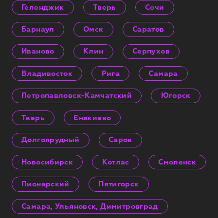
Геленджик
Тверь
Сочи
Барнаул
Омск
Саратов
Иваново
Клин
Серпухов
Владивосток
Рига
Самара
Петропавловск-Камчатский
Югорск
Тверь
Енакиево
Долгопрудный
Саров
Новосибирск
Котлас
Смоленск
Пионерский
Пятигорск
Самара, Ульяновск, Димитровград