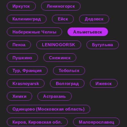
Иркутск
Лениногорск
Калининград
Ейск
Дедовск
Набережные Челны
Альметьевск
Пенза
LENINOGORSK
Бугульма
Пушкино
Снежинск
Тур, Франция
Тобольск
Krasnoyarsk
Волгоград
Ижевск
Химки
Астрахань
Одинцово (Московская область)
Киров, Кировская обл.
Малоярославец