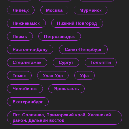
Липецк
Москва
Мурманск
Нижнекамск
Нижний Новгород
Пермь
Петрозаводск
Ростов-на-Дону
Санкт-Петербург
Стерлитамак
Сургут
Тольятти
Томск
Улан-Удэ
Уфа
Челябинск
Ярославль
Екатеринбург
Пгт. Славянка, Приморский край, Хасанский
район, Дальний восток