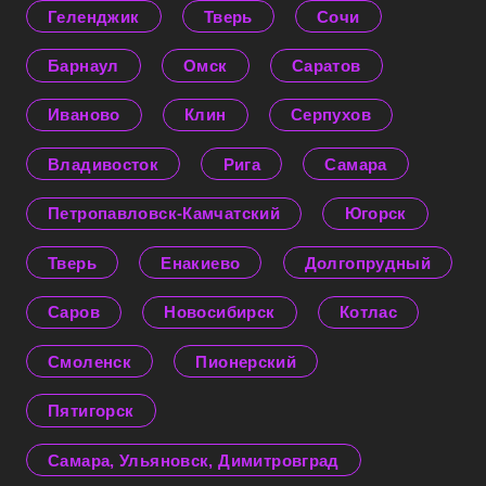
Геленджик
Тверь
Сочи
Барнаул
Омск
Саратов
Иваново
Клин
Серпухов
Владивосток
Рига
Самара
Петропавловск-Камчатский
Югорск
Тверь
Енакиево
Долгопрудный
Саров
Новосибирск
Котлас
Смоленск
Пионерский
Пятигорск
Самара, Ульяновск, Димитровград