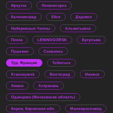
Иркутск
Лениногорск
Калининград
Ейск
Дедовск
Набережные Челны
Альметьевск
Пенза
LENINOGORSK
Бугульма
Пушкино
Снежинск
Тур, Франция
Тобольск
Krasnoyarsk
Волгоград
Ижевск
Химки
Астрахань
Одинцово (Московская область)
Киров, Кировская обл.
Малоярославец