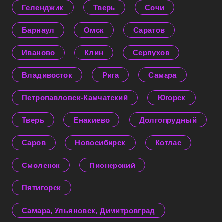
Геленджик
Тверь
Сочи
Барнаул
Омск
Саратов
Иваново
Клин
Серпухов
Владивосток
Рига
Самара
Петропавловск-Камчатский
Югорск
Тверь
Енакиево
Долгопрудный
Саров
Новосибирск
Котлас
Смоленск
Пионерский
Пятигорск
Самара, Ульяновск, Димитровград