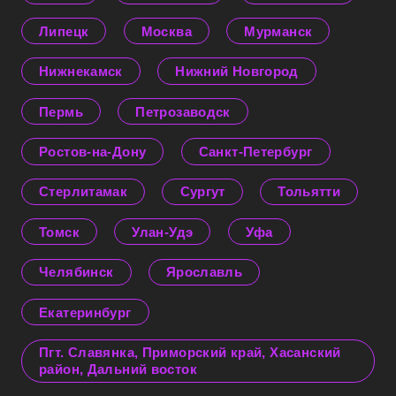
Липецк
Москва
Мурманск
Нижнекамск
Нижний Новгород
Пермь
Петрозаводск
Ростов-на-Дону
Санкт-Петербург
Стерлитамак
Сургут
Тольятти
Томск
Улан-Удэ
Уфа
Челябинск
Ярославль
Екатеринбург
Пгт. Славянка, Приморский край, Хасанский
район, Дальний восток