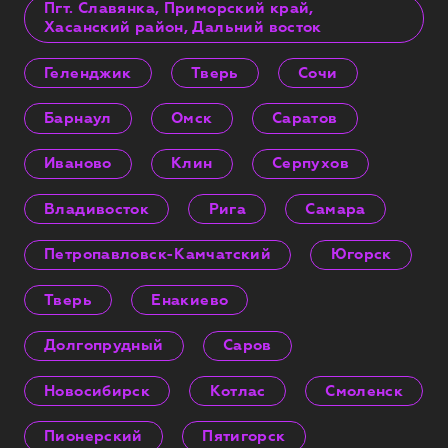
Пгт. Славянка, Приморский край,
Хасанский район, Дальний восток
Геленджик
Тверь
Сочи
Барнаул
Омск
Саратов
Иваново
Клин
Серпухов
Владивосток
Рига
Самара
Петропавловск-Камчатский
Югорск
Тверь
Енакиево
Долгопрудный
Саров
Новосибирск
Котлас
Смоленск
Пионерский
Пятигорск