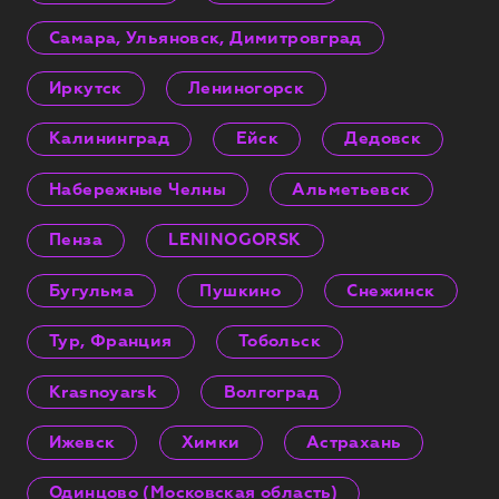
Самара, Ульяновск, Димитровград
Иркутск
Лениногорск
Калининград
Ейск
Дедовск
Набережные Челны
Альметьевск
Пенза
LENINOGORSK
Бугульма
Пушкино
Снежинск
Тур, Франция
Тобольск
Krasnoyarsk
Волгоград
Ижевск
Химки
Астрахань
Одинцово (Московская область)