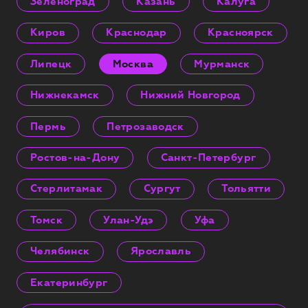
Зеленоград
Казань
Калуга
Киров
Краснодар
Красноярск
Липецк
Москва
Мурманск
Нижнекамск
Нижний Новгород
Пермь
Петрозаводск
Ростов-на-Дону
Санкт-Петербург
Стерлитамак
Сургут
Тольятти
Томск
Улан-Удэ
Уфа
Челябинск
Ярославль
Екатеринбург