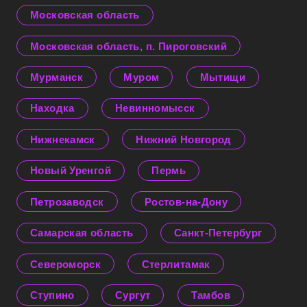
Московская область
Московская область, п. Пироговский
Мурманск
Муром
Мытищи
Находка
Невинномысск
Нижнекамск
Нижний Новгород
Новый Уренгой
Пермь
Петрозаводск
Ростов-на-Дону
Самарская область
Санкт-Петербург
Североморск
Стерлитамак
Ступино
Сургут
Тамбов