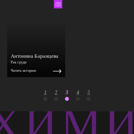
Тимур Биктимеров
Антонина Баранцева
Рак груди
Читать историю
1
2
3
4
5
ХИМИЯ