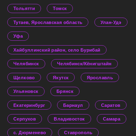
Тольятти
Томск
Тутаев, Ярославская область
Улан-Удэ
Уфа
Хайбуллинский район, село Бурибай
Челябинск
Челябинск/Кёнигштайн
Щелково
Якутск
Ярославль
Ульяновск
Брянск
Екатеринбург
Барнаул
Саратов
Серпухов
Владивосток
Самара
с. Дюрменево
Ставрополь