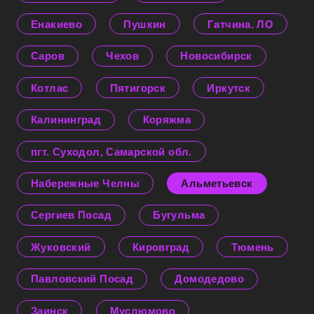
Енакиево
Пушкин
Гатчина. ЛО
Саров
Чехов
Новосибирск
Котлас
Пятигорск
Иркутск
Калининград
Коряжма
пгт. Суходол, Самарской обл.
Набережные Челны
Альметьевск
Сергиев Посад
Бугульма
Жуковский
Кировград
Тюмень
Павловский Посад
Домодедово
Заинск
Муслюмово