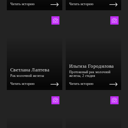
Читать историю
Читать историю
Милена Асабина
Самира Маманазарова
Ильгиза Городилова
Светлана Лаптева
Протоковый рак молочной
Рак молочной железы
железы, 2 стадия
Читать историю
Читать историю
Диана Исламова
Альбина Будкевич