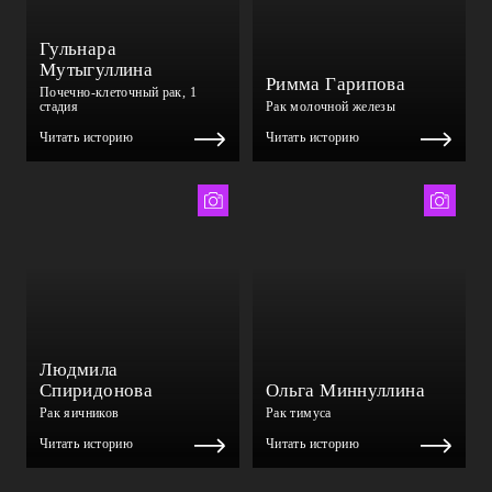
Гульнара
Мутыгуллина
Римма Гарипова
Почечно-клеточный рак, 1
стадия
Рак молочной железы
Читать историю
Читать историю
Тимур Биктимеров
Альбина Хасаншина
Людмила
Спиридонова
Ольга Миннуллина
Рак яичников
Рак тимуса
Читать историю
Читать историю