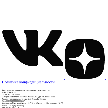
Политика конфиденциальности
Фонд развития межсекторного социального партнерства
ИНН 7705702192
ОГРН 1057749255959
Юридический адрес: 117292, г. Москва, ул. Дм. Ульянова, 32-58
Филиал «Центральный» Банка ВТБ (ПАО) г. Москва
Р/c: 40703810920000004547
Фактический/почтовый адрес: 117292, г. Москва, ул. Дм. Ульянова, 32-58
e-mail: office@spdfund.org
тел: +7 495 191-7120