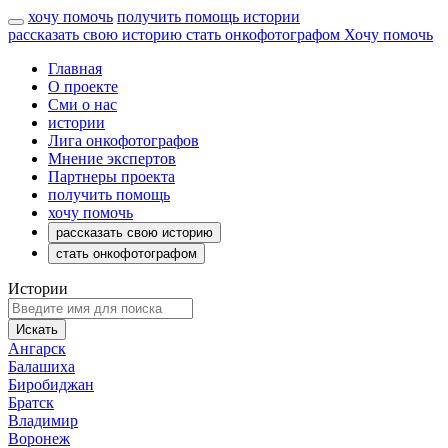
хочу помочь
получить помощь
истории
рассказать свою историю
стать онкофотографом
Хочу помочь
Главная
О проекте
Сми о нас
истории
Лига онкофотографов
Мнение экспертов
Партнеры проекта
получить помощь
хочу помочь
рассказать свою историю
стать онкофотографом
Истории
Искать
Ангарск
Балашиха
Биробиджан
Братск
Владимир
Воронеж