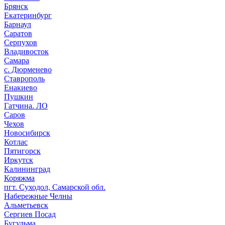
Брянск
Екатеринбург
Барнаул
Саратов
Серпухов
Владивосток
Самара
с. Дюрменево
Ставрополь
Енакиево
Пушкин
Гатчина. ЛО
Саров
Чехов
Новосибирск
Котлас
Пятигорск
Иркутск
Калининград
Коряжма
пгт. Суходол, Самарской обл.
Набережные Челны
Альметьевск
Сергиев Посад
Бугульма