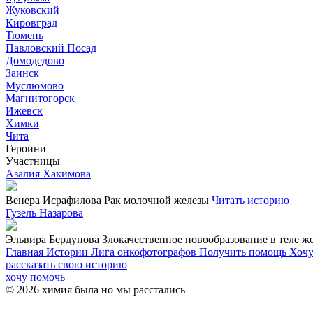
Жуковский
Кировград
Тюмень
Павловский Посад
Домодедово
Заинск
Муслюмово
Магнитогорск
Ижевск
Химки
Чита
Героини
Участницы
Азалия Хакимова
Венера Исрафилова
Рак молочной железы
Читать историю
Гузель Назарова
Эльвира Бердунова
Злокачественное новообразование в теле ж
Главная
Истории
Лига онкофотографов
Получить помощь
Хочу
рассказать свою историю
хочу помочь
© 2026 химия была но мы расстались