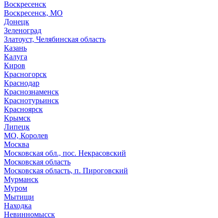
Воскресенск
Воскресенск, МО
Донецк
Зеленоград
Златоуст, Челябинская область
Казань
Калуга
Киров
Красногорск
Краснодар
Краснознаменск
Краснотурьинск
Красноярск
Крымск
Липецк
МО, Королев
Москва
Московская обл., пос. Некрасовский
Московская область
Московская область, п. Пироговский
Мурманск
Муром
Мытищи
Находка
Невинномысск