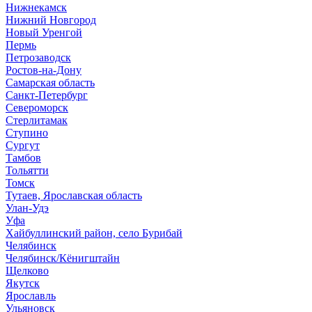
Нижнекамск
Нижний Новгород
Новый Уренгой
Пермь
Петрозаводск
Ростов-на-Дону
Самарская область
Санкт-Петербург
Североморск
Стерлитамак
Ступино
Сургут
Тамбов
Тольятти
Томск
Тутаев, Ярославская область
Улан-Удэ
Уфа
Хайбуллинский район, село Бурибай
Челябинск
Челябинск/Кёнигштайн
Щелково
Якутск
Ярославль
Ульяновск