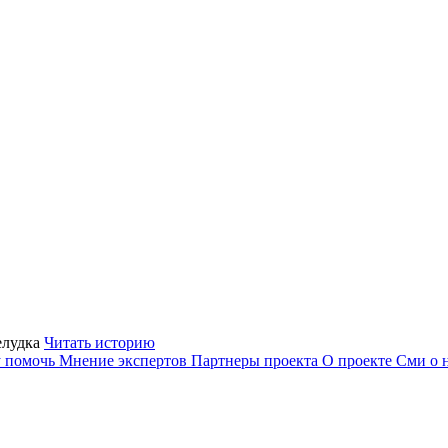
елудка
Читать историю
 помочь
Мнение экспертов
Партнеры проекта
О проекте
Сми о 