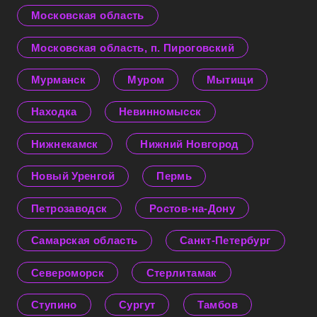
Московская область
Московская область, п. Пироговский
Мурманск
Муром
Мытищи
Находка
Невинномысск
Нижнекамск
Нижний Новгород
Новый Уренгой
Пермь
Петрозаводск
Ростов-на-Дону
Самарская область
Санкт-Петербург
Североморск
Стерлитамак
Ступино
Сургут
Тамбов