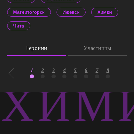
Магнитогорск
Ижевск
Химки
Чита
Героини
Участницы
1
2
3
4
5
6
7
8
ХИМИ