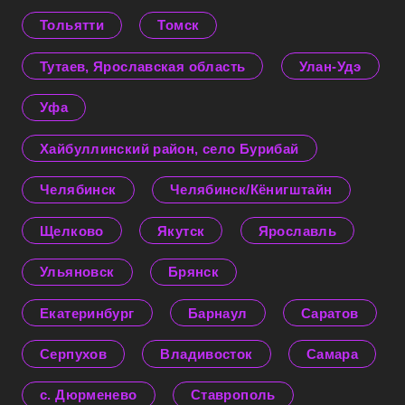
Тольятти
Томск
Тутаев, Ярославская область
Улан-Удэ
Уфа
Хайбуллинский район, село Бурибай
Челябинск
Челябинск/Кёнигштайн
Щелково
Якутск
Ярославль
Ульяновск
Брянск
Екатеринбург
Барнаул
Саратов
Серпухов
Владивосток
Самара
с. Дюрменево
Ставрополь