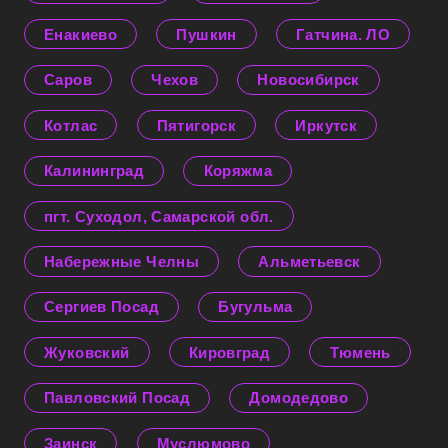
Енакиево
Пушкин
Гатчина. ЛО
Саров
Чехов
Новосибирск
Котлас
Пятигорск
Иркутск
Калининград
Коряжма
пгт. Суходол, Самарской обл.
Набережные Челны
Альметьевск
Сергиев Посад
Бугульма
Жуковский
Кировград
Тюмень
Павловский Посад
Домодедово
Заинск
Муслюмово