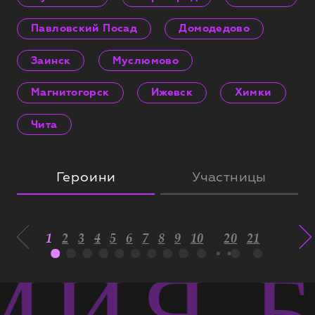
Павловский Посад
Домодедово
Заинск
Муслюмово
Магнитогорск
Ижевск
Химки
Чита
Героини
Участницы
1
2
3
4
5
6
7
8
9
10
20
21
ИЯ Б