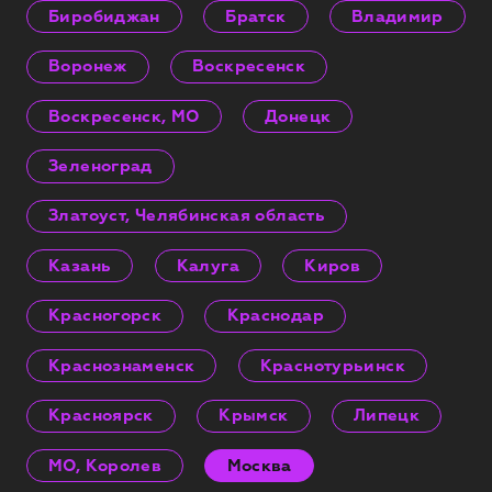
Биробиджан
Братск
Владимир
Воронеж
Воскресенск
Воскресенск, МО
Донецк
Зеленоград
Златоуст, Челябинская область
Казань
Калуга
Киров
Красногорск
Краснодар
Краснознаменск
Краснотурьинск
Красноярск
Крымск
Липецк
МО, Королев
Москва