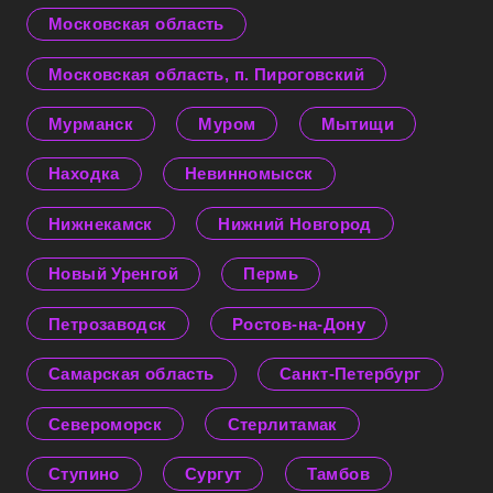
Московская область
Московская область, п. Пироговский
Мурманск
Муром
Мытищи
Находка
Невинномысск
Нижнекамск
Нижний Новгород
Новый Уренгой
Пермь
Петрозаводск
Ростов-на-Дону
Самарская область
Санкт-Петербург
Североморск
Стерлитамак
Ступино
Сургут
Тамбов