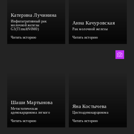
Катерина Лучинина
Инфильтративный рак
Анна Качуровская
молочной железы
G3(T1multN0M0)
Рак молочной железы
Читать историю
Читать историю
Нина Спинжар
Шаши Мартынова
Яна Костычева
Метастатическая
аденокарцинома легкого
Цистоаденокарцинома
Читать историю
Читать историю