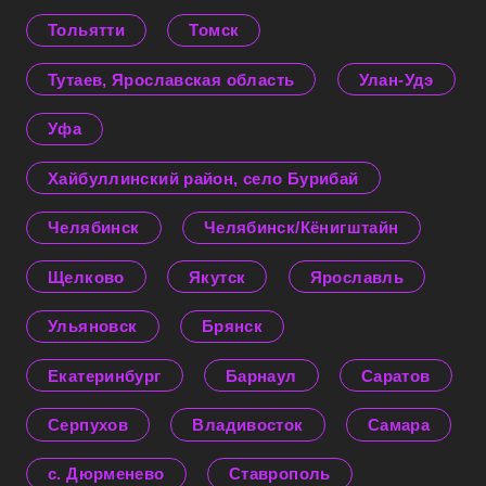
Тольятти
Томск
Тутаев, Ярославская область
Улан-Удэ
Уфа
Хайбуллинский район, село Бурибай
Челябинск
Челябинск/Кёнигштайн
Щелково
Якутск
Ярославль
Ульяновск
Брянск
Екатеринбург
Барнаул
Саратов
Серпухов
Владивосток
Самара
с. Дюрменево
Ставрополь