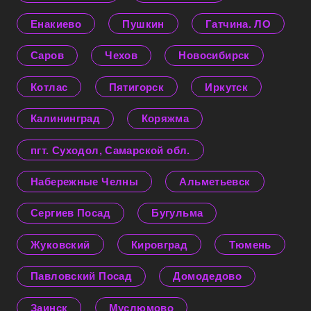
Енакиево
Пушкин
Гатчина. ЛО
Саров
Чехов
Новосибирск
Котлас
Пятигорск
Иркутск
Калининград
Коряжма
пгт. Суходол, Самарской обл.
Набережные Челны
Альметьевск
Сергиев Посад
Бугульма
Жуковский
Кировград
Тюмень
Павловский Посад
Домодедово
Заинск
Муслюмово