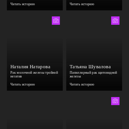
Читать историю
Читать историю
Алина Яновская
Анастасия Рябцова
Наталия Натарова
Татьяна Шувалова
Рак молочной железы тройной
Папиллярный рак щитовидной
негатив
железы
Читать историю
Читать историю
Ольга Павлова