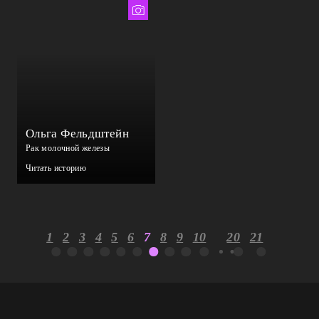
Мария Попова
Ольга Фельдштейн
Рак молочной железы
Читать историю
1
2
3
4
5
6
7
8
9
10
20
21