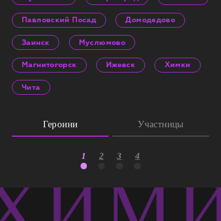
Павловский Посад
Домодедово
Заинск
Муслюмово
Магнитогорск
Ижевск
Химки
Чита
Героини
Участницы
1
2
3
4
ХИМИ