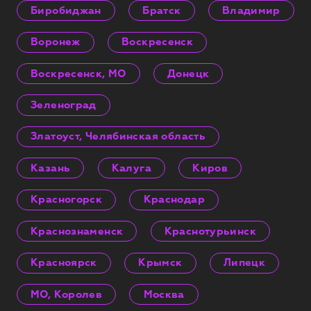
Биробиджан
Братск
Владимир
Воронеж
Воскресенск
Воскресенск, МО
Донецк
Зеленоград
Златоуст, Челябинская область
Казань
Калуга
Киров
Красногорск
Краснодар
Краснознаменск
Краснотурьинск
Красноярск
Крымск
Липецк
МО, Королев
Москва