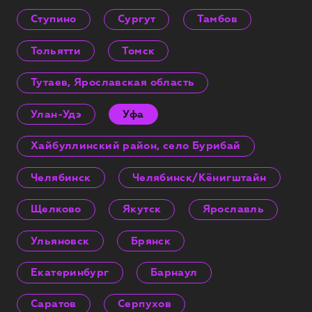
Ступино
Сургут
Тамбов
Тольятти
Томск
Тутаев, Ярославская область
Улан-Удэ
Уфа
Хайбуллинский район, село Бурибай
Челябинск
Челябинск/Кёнигштайн
Щелково
Якутск
Ярославль
Ульяновск
Брянск
Екатеринбург
Барнаул
Саратов
Серпухов