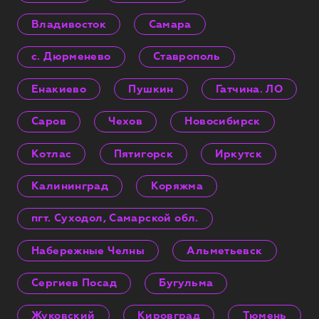
Владивосток
Самара
с. Дюрменево
Ставрополь
Енакиево
Пушкин
Гатчина. ЛО
Саров
Чехов
Новосибирск
Котлас
Пятигорск
Иркутск
Калининград
Коряжма
пгт. Суходол, Самарской обл.
Набережные Челны
Альметьевск
Сергиев Посад
Бугульма
Жуковский
Кировград
Тюмень