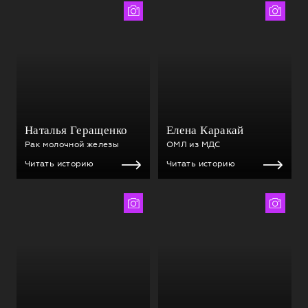
Сергей Шаман
Сергей Шаман
Наталья Геращенко
Елена Каракай
Рак молочной железы
ОМЛ из МДС
Читать историю
Читать историю
Марина Савинская
Натали Мальцева