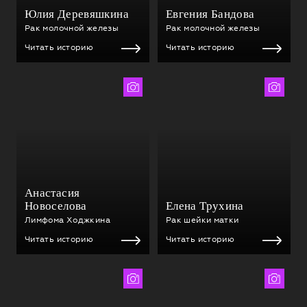
Юлия Деревяшкина
Евгения Бандова
Рак молочной железы
Рак молочной железы
Читать историю
Читать историю
Анна Алтухова
Ангелина Громова
Анастасия
Новоселова
Елена Трухина
Лимфома Ходжкина
Рак шейки матки
Читать историю
Читать историю
Наталья Рутковская
Лена Сми