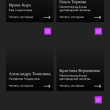
Ольга Теряева
Ирина Корх
Папиллярный рак
Рак кишечника
щитовидной железы
Читать историю
Читать историю
Варя Шетцель
Ольга Павлова
Кристина Вершинина
Александра Томилина
Папиллярный рак
Лимфома Ходжкина
щитовидной железы
Читать историю
Читать историю
Лиана Имамутдинова