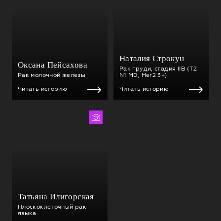
Наталия Строкун
Оксана Пейсахова
Рак груди, стадия IIВ (T2
Рак молочной железы
N1 M0, Her2 3+)
Читать историю
Читать историю
Виктория Бондаренко
Татьяна Илигорская
Плоскоклеточный рак
языка