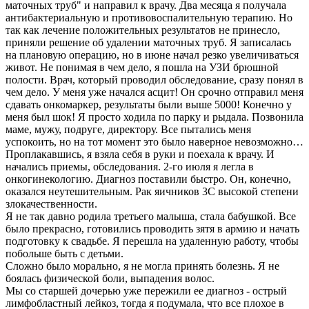
маточных труб" и направил к врачу. Два месяца я получала
антибактериальную и противовоспалительную терапию. Но
так как лечение положительных результатов не принесло,
приняли решение об удалении маточных труб. Я записалась
на плановую операцию, но в июне начал резко увеличиваться
живот. Не понимая в чем дело, я пошла на УЗИ брюшной
полости. Врач, который проводил обследование, сразу понял в
чем дело. У меня уже начался асцит! Он срочно отправил меня
сдавать онкомаркер, результаты были выше 5000! Конечно у
меня был шок! Я просто ходила по парку и рыдала. Позвонила
маме, мужу, подруге, директору. Все пытались меня
успокоить, но на тот момент это было наверное невозможно…
Проплакавшись, я взяла себя в руки и поехала к врачу. И
начались приемы, обследования. 2-го июля я легла в
онкогинекологию. Диагноз поставили быстро. Он, конечно,
оказался неутешительным. Рак яичников 3С высокой степени
злокачественности.
Я не так давно родила третьего малыша, стала бабушкой. Все
было прекрасно, готовились проводить зятя в армию и начать
подготовку к свадьбе. Я перешла на удаленную работу, чтобы
побольше быть с детьми.
Сложно было морально, я не могла принять болезнь. Я не
боялась физической боли, выпадения волос.
Мы со старшей дочерью уже пережили ее диагноз - острый
лимфобластный лейкоз, тогда я подумала, что все плохое в