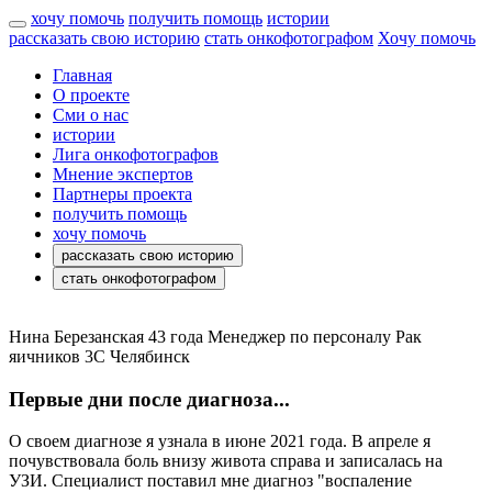
хочу помочь
получить помощь
истории
рассказать свою историю
стать онкофотографом
Хочу помочь
Главная
О проекте
Сми о нас
истории
Лига онкофотографов
Мнение экспертов
Партнеры проекта
получить помощь
хочу помочь
рассказать свою историю
стать онкофотографом
Нина Березанская
43 года
Менеджер по персоналу
Рак
яичников 3С
Челябинск
Первые дни после диагноза...
О своем диагнозе я узнала в июне 2021 года. В апреле я
почувствовала боль внизу живота справа и записалась на
УЗИ. Специалист поставил мне диагноз "воспаление