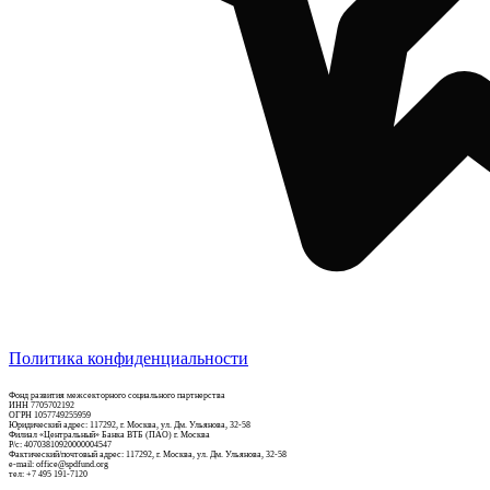
Политика конфиденциальности
Фонд развития межсекторного социального партнерства
ИНН 7705702192
ОГРН 1057749255959
Юридический адрес: 117292, г. Москва, ул. Дм. Ульянова, 32-58
Филиал «Центральный» Банка ВТБ (ПАО) г. Москва
Р/c: 40703810920000004547
Фактический/почтовый адрес: 117292, г. Москва, ул. Дм. Ульянова, 32-58
e-mail: office@spdfund.org
тел: +7 495 191-7120