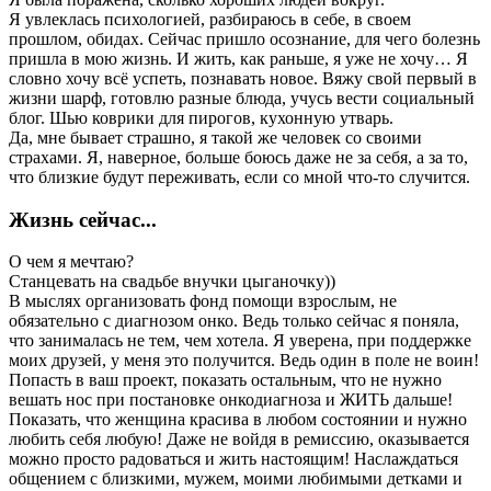
Я увлеклась психологией, разбираюсь в себе, в своем
прошлом, обидах. Сейчас пришло осознание, для чего болезнь
пришла в мою жизнь. И жить, как раньше, я уже не хочу… Я
словно хочу всё успеть, познавать новое. Вяжу свой первый в
жизни шарф, готовлю разные блюда, учусь вести социальный
блог. Шью коврики для пирогов, кухонную утварь.
Да, мне бывает страшно, я такой же человек со своими
страхами. Я, наверное, больше боюсь даже не за себя, а за то,
что близкие будут переживать, если со мной что-то случится.
Жизнь сейчас...
О чем я мечтаю?
Станцевать на свадьбе внучки цыганочку))
В мыслях организовать фонд помощи взрослым, не
обязательно с диагнозом онко. Ведь только сейчас я поняла,
что занималась не тем, чем хотела. Я уверена, при поддержке
моих друзей, у меня это получится. Ведь один в поле не воин!
Попасть в ваш проект, показать остальным, что не нужно
вешать нос при постановке онкодиагноза и ЖИТЬ дальше!
Показать, что женщина красива в любом состоянии и нужно
любить себя любую! Даже не войдя в ремиссию, оказывается
можно просто радоваться и жить настоящим! Наслаждаться
общением с близкими, мужем, моими любимыми детками и