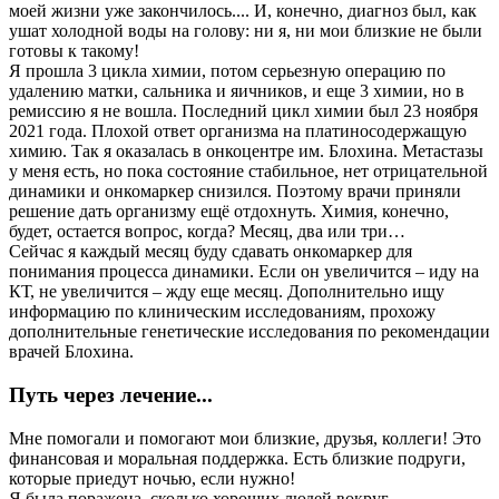
моей жизни уже закончилось.... И, конечно, диагноз был, как
ушат холодной воды на голову: ни я, ни мои близкие не были
готовы к такому!
Я прошла 3 цикла химии, потом серьезную операцию по
удалению матки, сальника и яичников, и еще 3 химии, но в
ремиссию я не вошла. Последний цикл химии был 23 ноября
2021 года. Плохой ответ организма на платиносодержащую
химию. Так я оказалась в онкоцентре им. Блохина. Метастазы
у меня есть, но пока состояние стабильное, нет отрицательной
динамики и онкомаркер снизился. Поэтому врачи приняли
решение дать организму ещё отдохнуть. Химия, конечно,
будет, остается вопрос, когда? Месяц, два или три…
Сейчас я каждый месяц буду сдавать онкомаркер для
понимания процесса динамики. Если он увеличится – иду на
КТ, не увеличится – жду еще месяц. Дополнительно ищу
информацию по клиническим исследованиям, прохожу
дополнительные генетические исследования по рекомендации
врачей Блохина.
Путь через лечение...
Мне помогали и помогают мои близкие, друзья, коллеги! Это
финансовая и моральная поддержка. Есть близкие подруги,
которые приедут ночью, если нужно!
Я была поражена, сколько хороших людей вокруг.