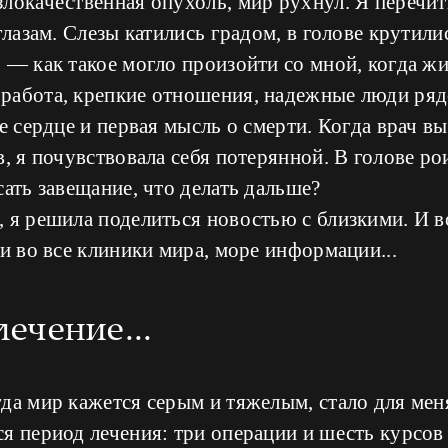
локачественная опухоль, мир рухнул. Я перечи
 глазам. Слезы катились градом, в голове крутил
 — как такое могло произойти со мной, когда жи
работа, крепкие отношения, надежные люди рядо
е сердце и первая мысль о смерти. Когда врач вы
в, я почувствовала себя потерянной. В голове ро
сать завещание, что делать дальше?
 я решила поделиться новостью с близкими. И во
ки во все клиники мира, море информации...
лечение...
гда мир кажется серым и тяжелым, стало для ме
ся период лечения: три операции и шесть курсо