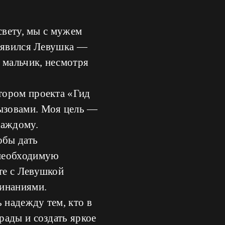
свету, мы с мужем
появился Левушка —
 мальчик, несмотря
тором проекта «Гид
ызовами. Моя цель —
каждому.
обы дать
 необходимую
те с Левушкой
минаниями.
 надежду тем, кто в
рады и создать яркое