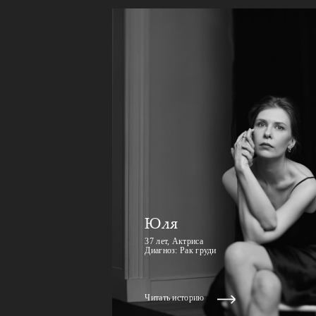
Юля
37 лет, Актриса
Диагноз: Рак груди
Читать историю