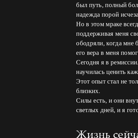
был путь, полный бол
надежда порой исчеза
Но в этом мраке всег
поддерживая меня сво
ободряли, когда мне 
его вера в меня помог
Сегодня я в ремиссии
научилась ценить ка
Этот опыт стал не то
близких.
Силы есть, и они вну
светлых дней, и я го
Жизнь сейча