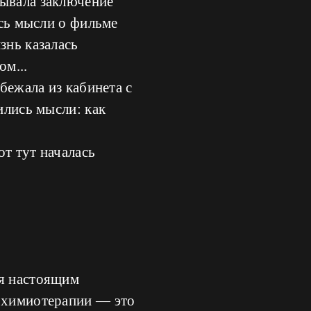
тывала заключение
ись мысли о фильме
знь казалась
м...
бежала из кабинета с
ились мысли: как
т тут началась
ня настоящим
в химиотерапии — это