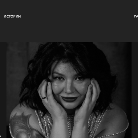
ИСТОРИИ
Р
ь