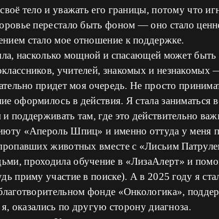
своё тело и уважать его границы, потому что и
доровье перестало быть фоном — оно стало ценн
нием стало мое отношение к поддержке.
тила, насколько мощной и спасающей может быть
классников, учителей, знакомых и незнакомых —
зательно придет моя очередь. Не просто принимат
ие оформилось в действия. Я стала заниматься 
и поддерживать там, где это действительно важ
июту «Апероль Шпиц» и именно оттуда у меня п
 пропавших животных вместе с «Лисьим Патруле
ми, проходила обучение в «ЛизаАлерт» и пом
дь приму участие в поиске). А в 2025 году я ст
 благотворительном фонде «Онкологика», подде
 я, оказались по другую сторону диагноза.