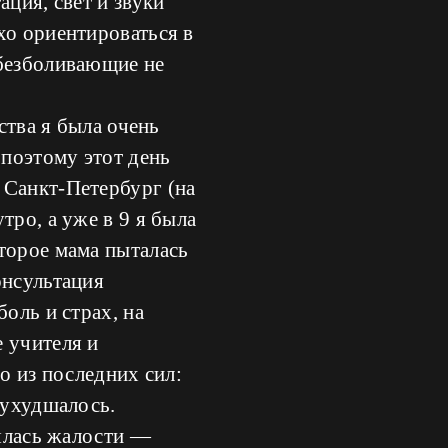
ция, свет и звуки
хо ориентироваться в
Обезболивающие не
ства я была очень
поэтому этот день
 Санкт-Петербург (на
тро, а уже в 9 я была
торое мама пыталась
онсультация
оль и страх, на
 учителя и
о из последних сил:
 ухудшалось.
оялась жалости —