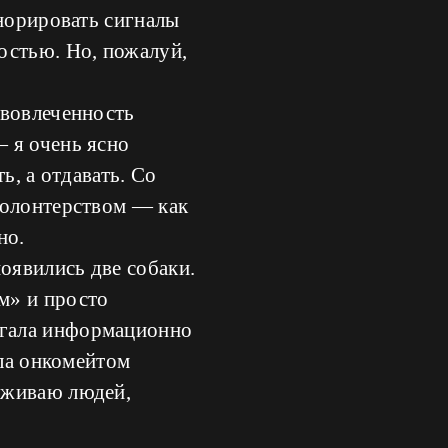
гнорировать сигналы
остью. Но, пожалуй,
 вовлеченность
 я очень ясно
ь, а отдавать. Со
волонтерством — как
но.
оявились две собаки.
м» и просто
огала информационно
ала онкомейтом
рживаю людей,