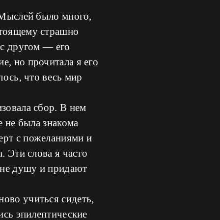
. Мыслей было много,
стоящему страшно
 с другом — его
е, но прочитала я его
лось, что весь мир
зовала сбор. В нем
е не была знакома
ерт с пожеланиями и
. Эти слова я часто
 мне душу и придают
ново учиться сидеть,
лись эпилептические