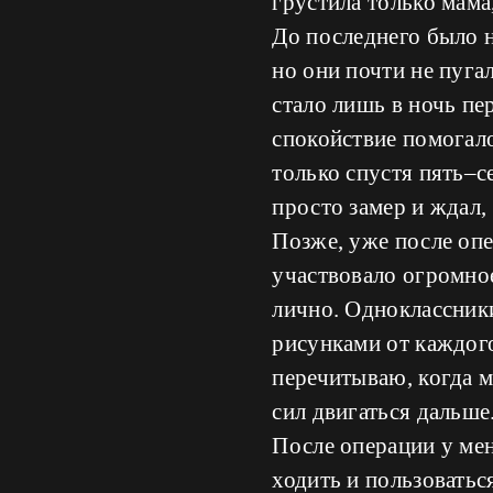
грустила только мама
До последнего было н
но они почти не пуг
стало лишь в ночь пе
спокойствие помогало
только спустя пять–с
просто замер и ждал, 
Позже, уже после опе
участвовало огромное
лично. Одноклассник
рисунками от каждого
перечитываю, когда м
сил двигаться дальше
После операции у мен
ходить и пользоватьс