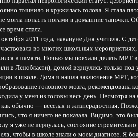
нно нарастал неврологический статус: дезориента
оянно тошнило и кружилась голова. Я стала пло
 не могла попасть ногами в домашние тапочки. 
се время спала.
 октября 2011 года, накануне Дня учителя. С дет
участвовала во многих школьных мероприятиях, 
жился в памяти. Ночью мы поехали делать МРТ в
ли в Ленобласти), домой вернулись только под у
иции в школе. Дома я нашла заключение МРТ, ко
ообразование головного мозга, рекомендована к
одила у меня из головы весь день. Несмотря на б
 как обычно — веселая и жизнерадостная. Позже
лись, что я ничего не показала. Видимо, это был
олу я уже не вернулась, состояние стремительно
тела, чтобы в школе знали о моем диагнозе. Я б