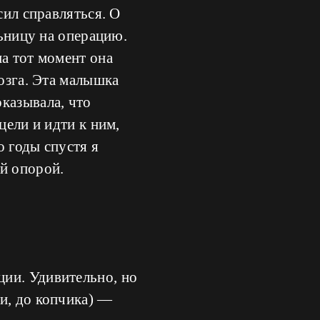
сил справляться. О
льницу на операцию.
на тот момент она
мозга. Эта малышка
казывала, что
цели и идти к ним,
о годы спустя я
й опорой.
ии. Удивительно, но
и, до копчика) —