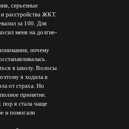
ия, серьезные
 и расстройства ЖКТ.
евалил за 100. Для
косил меня на долгие-
епонимания, почему
восстанавливалась.
уться в школу. Волосы
поэтому я ходила в
ла от страха. Но
 полное принятие.
х пор я стала чаще
бе и помогали