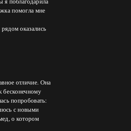
ны я поблагодарила
ржка помогла мне
о рядом оказались
авное отличие. Она
 к бесконечному
лась попробовать:
млюсь с новыми
мед, о котором