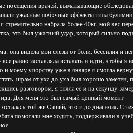
ые посещения врачей, выматывающие обследован
давали ужасные побочные эффекты типа булимии
я стремительно набрала более 40кг, мой вес пер
тка, это был ужасный удар, который сильно под
ма: она видела мои слезы от боли, бессилия и н
 все равно заставляла вставать и идти, чтобы я 
ю и моему упорству уже в январе я смогла верн
стать, шрам от уха до уха был хорошо заметен, 
кшись разговором, я сняла ее и на секунду замер
вида. Для меня это был самый ценный момент —
 осталась той же Сашей, что и до диагноза. С те
ебята помогали мне ходить, поддерживали в уче
ное.