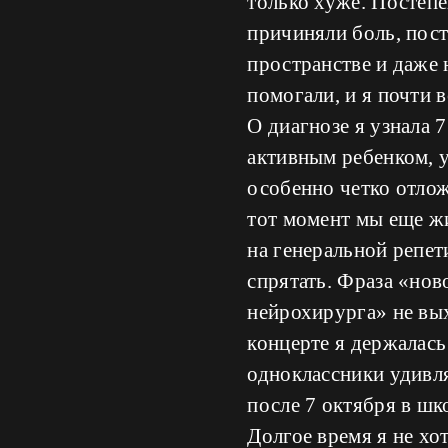
только хуже. Постепе
причиняли боль, пост
пространстве и даже
помогали, и я почти в
О диагнозе я узнала 7
активным ребенком, 
особенно четко отло
тот момент мы еще жи
на генеральной репет
спрятать. Фраза «нов
нейрохирурга» не вых
концерте я держалась
одноклассники удивля
после 7 октября в шк
Долгое время я не хо