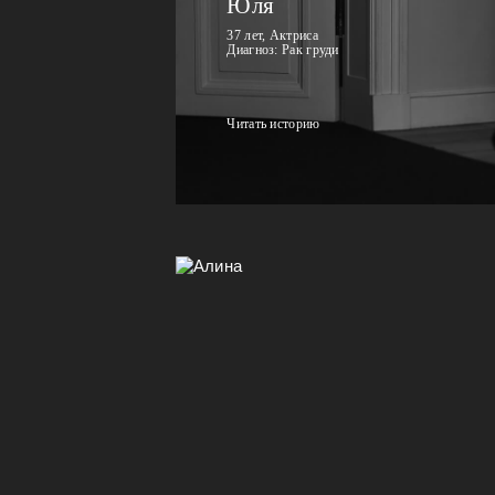
Юля
37 лет, Актриса
Диагноз: Рак груди
Читать историю