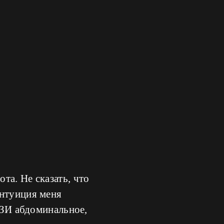
та. Не сказать, что
интуиция меня
.УЗИ абдоминальное,