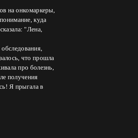
зов на онкомаркеры,
епонимание, куда
казала: "Лена,
 обследования,
азалось, что прошла
кивала про болезнь,
сле получения
сь! Я прыгала в