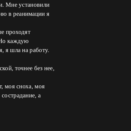
ии. Мне установили
ню в реанимации я
ые проходят
 Но каждую
, я шла на работу.
кой, точнее без нее,
, моя сноха, моя
 сострадание, а