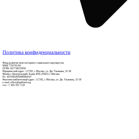
Политика конфиденциальности
Фонд развития межсекторного социального партнерства
ИНН 7705702192
ОГРН 1057749255959
Юридический адрес: 117292, г. Москва, ул. Дм. Ульянова, 32-58
Филиал «Центральный» Банка ВТБ (ПАО) г. Москва
Р/c: 40703810920000004547
Фактический/почтовый адрес: 117292, г. Москва, ул. Дм. Ульянова, 32-58
e-mail: office@spdfund.org
тел: +7 495 191-7120