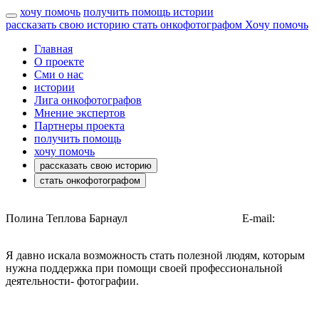
хочу помочь
получить помощь
истории
рассказать свою историю
стать онкофотографом
Хочу помочь
Главная
О проекте
Сми о нас
истории
Лига онкофотографов
Мнение экспертов
Партнеры проекта
получить помощь
хочу помочь
рассказать свою историю
стать онкофотографом
Полина Теплова
Барнаул
https://polina-teplova.ru/
E-mail:
p0lina96@mail.ru
Я давно искала возможность стать полезной людям, которым
нужна поддержка при помощи своей профессиональной
деятельности- фотографии.