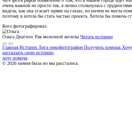
чате фотографов объявление о том, что в нашем городе идет наб
очень важной не просто так, я лично столкнулась с трудностям
видела, как она угасает прямо на глазах, но ничем не могла п
поэтому я хотела бы стать частью проекта. Хотела бы помочь ст
Кого фотографировал
Ольга
Диагноз: Рак молочной железы
Читать историю
Главная
Истории
Лига онкофотографов
Получить помощь
Хочу
рассказать свою историю
хочу помочь
© 2026 химия была но мы расстались