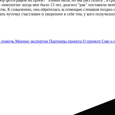
ор фотографов на проект "Химия была, но мы расстались", я сраз
и онкологии: когда мне было 13 лет, диагноз "рак" поставили мое
омочь. К сожалению, она обратилась за помощью слишком поздно 
ать чуточку счастливее и увереннее в себе тем, у кого получилос
 помочь
Мнение экспертов
Партнеры проекта
О проекте
Сми о 