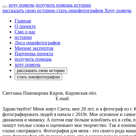
хочу помочь
получить помощь
истории
рассказать свою историю
стать онкофотографом
Хочу помочь
Главная
О проекте
Сми о нас
истории
Лига онкофотографов
Мнение экспертов
Партнеры проекта
получить помощь
хочу помочь
рассказать свою историю
стать онкофотографом
Светлана Пивоварова
Киров, Кировская обл.
https://pivovarovasv
https://vk.com/wilyraccoon
E-mail:
sveta_knyazeva_lol@mail.ru
Здравствуйте! Меня зовут Света, мне 28 лет, и я фотограф из г
фотографировать людей я начала с 2019г. Мое основное и само
движения и мимику. А потом еще больше влюблять их в себя, п
пишут теплые слова и оценивают мое творчество. Так я поним
глазах смотрящего. Фотография для меня - это своего рода ма