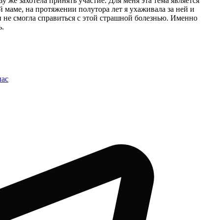
у же захотела принять участие. Для меня эта тема является
й маме, на протяжении полутора лет я ухаживала за ней и
и не смогла справиться с этой страшной болезнью. Именно
ь.
нас