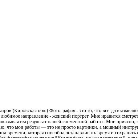
.ru/portraits
. Киров (Кировская обл.) Фотография - это то, что всегда вызывал
е любимое направление - женский портрет. Мне нравится смотреть
оказывая им результат нашей совместной работы. Мне приятно, к
аю, что мои работы — это не просто картинки, а мощный инстру
шина времени, которая способна останавливать время и сохранят