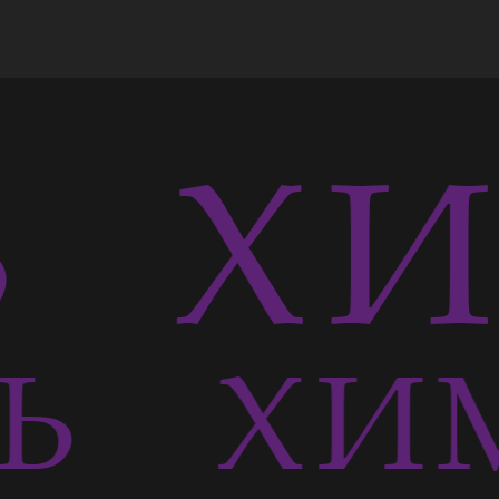
Ь
ХИ
СЬ
ХИМ