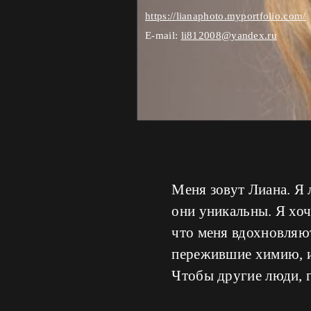
https://lianaphoto.myportfolio.com/
E-mail:
li812008@yandex.ru
Меня зовут Лиана. Я 
они уникальны. Я хоч
что меня вдохновляю
пережившие химию, и 
Чтобы другие люди, г