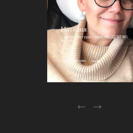
Наталия
Диагноз: Рак груди, стадия IIВ (T2 N1 M0,
Her2 3+)
Читать историю