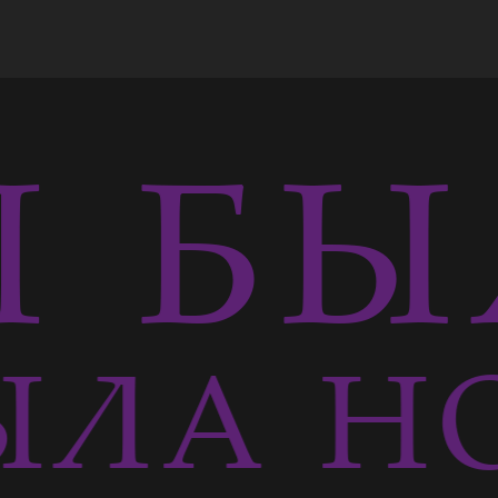
 БЫЛ
ЛА Н