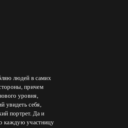
бляю людей в самих
 стороны, причем
нового уровня,
й увидеть себя,
ий портрет. Да и
рю каждую участницу