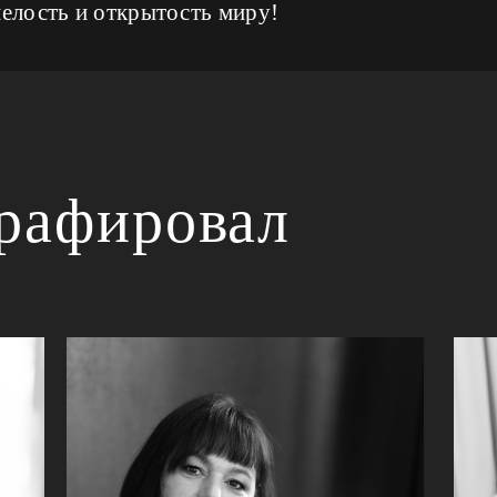
мелость и открытость миру!
графировал