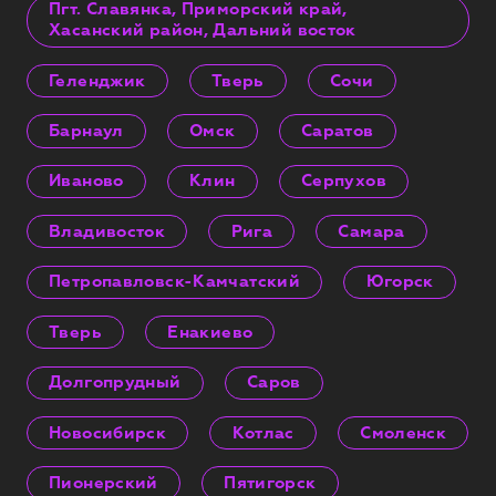
Пгт. Славянка, Приморский край,
Хасанский район, Дальний восток
Геленджик
Тверь
Сочи
Барнаул
Омск
Саратов
Иваново
Клин
Серпухов
Владивосток
Рига
Самара
Петропавловск-Камчатский
Югорск
Тверь
Енакиево
Долгопрудный
Саров
Новосибирск
Котлас
Смоленск
Пионерский
Пятигорск