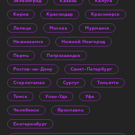
Зеленоград
Казань
Калуга
Киров
Краснодар
Красноярск
Липецк
Москва
Мурманск
Нижнекамск
Нижний Новгород
Пермь
Петрозаводск
Ростов-на-Дону
Санкт-Петербург
Стерлитамак
Сургут
Тольятти
Томск
Улан-Удэ
Уфа
Челябинск
Ярославль
Екатеринбург