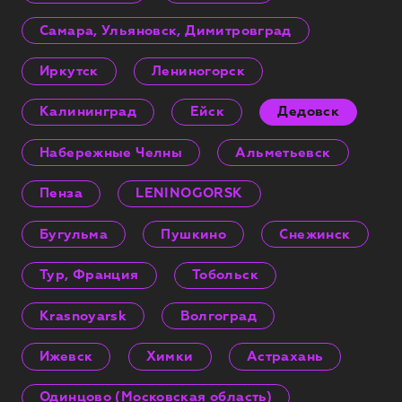
Самара, Ульяновск, Димитровград
Иркутск
Лениногорск
Калининград
Ейск
Дедовск
Набережные Челны
Альметьевск
Пенза
LENINOGORSK
Бугульма
Пушкино
Снежинск
Тур, Франция
Тобольск
Krasnoyarsk
Волгоград
Ижевск
Химки
Астрахань
Одинцово (Московская область)