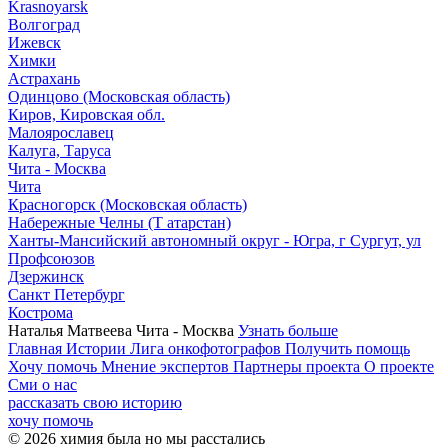
Krasnoyarsk
Волгоград
Ижевск
Химки
Астрахань
Одинцово (Московская область)
Киров, Кировская обл.
Малоярославец
Калуга, Таруса
Чита - Москва
Чита
Красногорск (Московская область)
Набережные Челны (Т атарстан)
Ханты-Мансийский автономный округ - Югра, г Сургут, ул
Профсоюзов
Дзержинск
Санкт Петербург
Кострома
Наталья Матвеева
Чита - Москва
Узнать больше
Главная
Истории
Лига онкофотографов
Получить помощь
Хочу помочь
Мнение экспертов
Партнеры проекта
О проекте
Сми о нас
рассказать свою историю
хочу помочь
© 2026 химия была но мы расстались