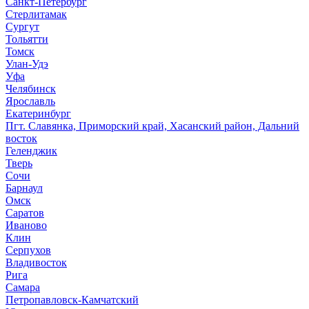
Санкт-Петербург
Стерлитамак
Сургут
Тольятти
Томск
Улан-Удэ
Уфа
Челябинск
Ярославль
Екатеринбург
Пгт. Славянка, Приморский край, Хасанский район, Дальний
восток
Геленджик
Тверь
Сочи
Барнаул
Омск
Саратов
Иваново
Клин
Серпухов
Владивосток
Рига
Самара
Петропавловск-Камчатский