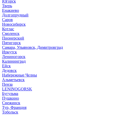
Югорск
Тверь
Енакиево
Долгопрудный
Саров
Новосибирск
Котлас
Смоленск
Пионерский
Пятигорск
Самара, Ульяновск, Димитровград
Иркутск
Лениногорск
Калининград
Ейск
Дедовск
Набережные Челны
Альметьевск
Пенза
LENINOGORSK
Бугульма
Пушкино
Снежинск
Тур, Франция
Тобольск