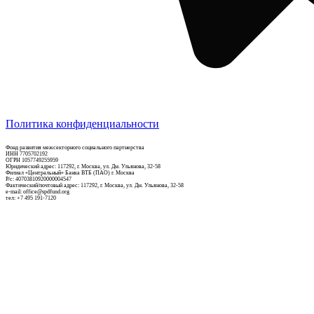
Политика конфиденциальности
Фонд развития межсекторного социального партнерства
ИНН 7705702192
ОГРН 1057749255959
Юридический адрес: 117292, г. Москва, ул. Дм. Ульянова, 32-58
Филиал «Центральный» Банка ВТБ (ПАО) г. Москва
Р/c: 40703810920000004547
Фактический/почтовый адрес: 117292, г. Москва, ул. Дм. Ульянова, 32-58
e-mail: office@spdfund.org
тел: +7 495 191-7120