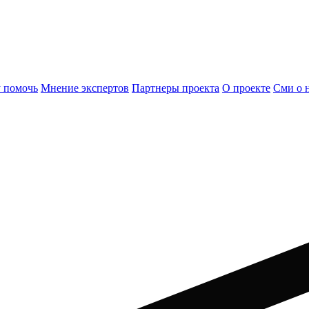
 помочь
Мнение экспертов
Партнеры проекта
О проекте
Сми о 