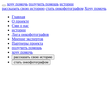
хочу помочь
получить помощь
истории
рассказать свою историю
стать онкофотографом
Хочу помочь
Главная
О проекте
Сми о нас
истории
Лига онкофотографов
Мнение экспертов
Партнеры проекта
получить помощь
хочу помочь
рассказать свою историю
стать онкофотографом