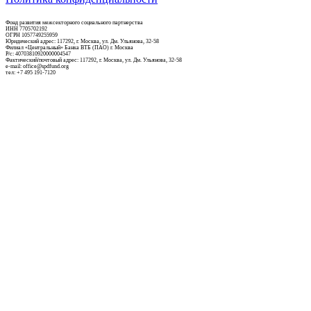
Фонд развития межсекторного социального партнерства
ИНН 7705702192
ОГРН 1057749255959
Юридический адрес: 117292, г. Москва, ул. Дм. Ульянова, 32-58
Филиал «Центральный» Банка ВТБ (ПАО) г. Москва
Р/c: 40703810920000004547
Фактический/почтовый адрес: 117292, г. Москва, ул. Дм. Ульянова, 32-58
e-mail: office@spdfund.org
тел: +7 495 191-7120