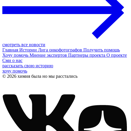
смотреть все новости
Главная
Истории
Лига онкофотографов
Получить помощь
Хочу помочь
Мнение экспертов
Партнеры проекта
О проекте
Сми о нас
рассказать свою историю
хочу помочь
© 2026 химия была но мы расстались