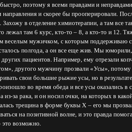
быстро, поэтому я всеми правдами и неправдам
 направления и скорее бы прооперировали. Пос
 Захожу в отделение химиотерапии, а там все та
 лежал там 6 курс, кто-то – 8, а кто-то и 12. Т
им веселым мужичком, с которым поддерживаю с
сталось полгода, а он все еще жив. Мы юморил
я других пациентов. Например, ему отрезали копч
том», другого мужчину прозвали «Усы», потому 
ривать свои большие рыжие усы, но в результате,
роизошло во время обеда и все усы оказались в 
а из-за рака, и он носил очки, на которых в как
сталась трещина в форме буквы X – его мы прозв
ваться на позитивной волне, и это правда помог
 это возможно.