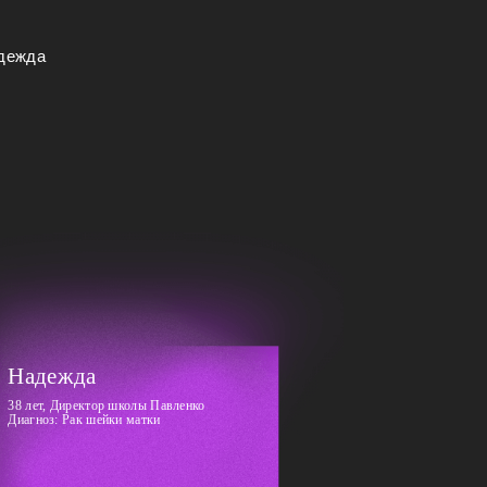
Надежда
38 лет, Директор школы Павленко
Диагноз: Рак шейки матки