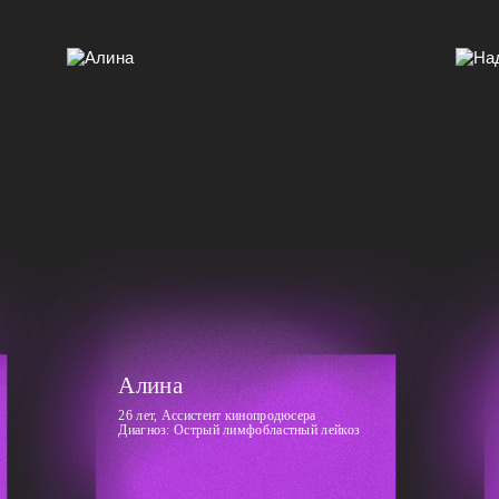
Алина
26 лет, Ассистент кинопродюсера
Диагноз: Острый лимфобластный лейкоз