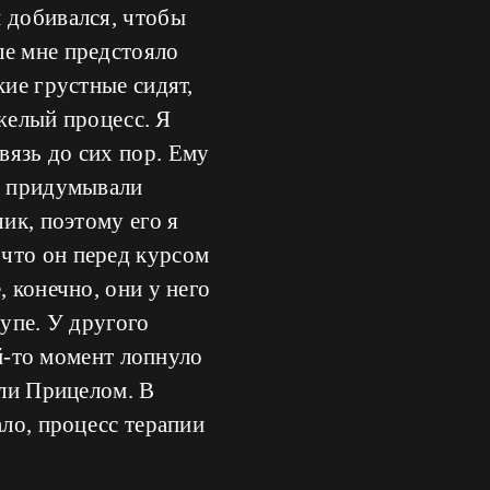
и добивался, чтобы
ле мне предстояло
кие грустные сидят,
яжелый процесс. Я
вязь до сих пор. Ему
и, придумывали
ик, поэтому его я
что он перед курсом
 конечно, они у него
супе. У другого
ой-то момент лопнуло
али Прицелом. В
ало, процесс терапии