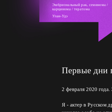
Эмбриональный рак, семинома /
карцинома / тератома
Улан-Удэ
Первые дни п
2 февраля 2020 года.
Я - актер в Русском 