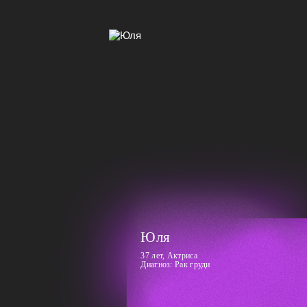
Юля
37 лет, Актриса
Диагноз: Рак груди