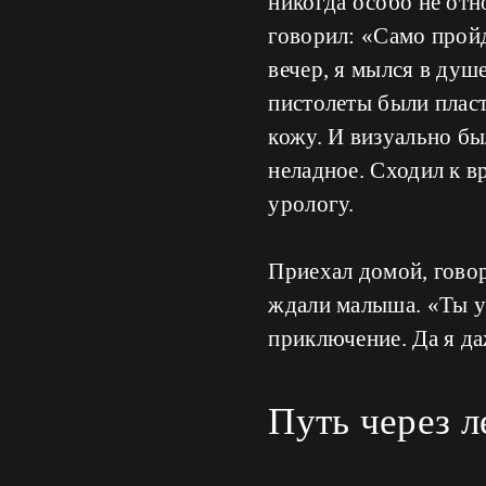
никогда особо не от
говорил: «Само пройд
вечер, я мылся в душ
пистолеты были пласт
кожу. И визуально бы
неладное. Сходил к в
урологу.
Приехал домой, говор
ждали малыша. «Ты у
приключение. Да я да
Путь через л