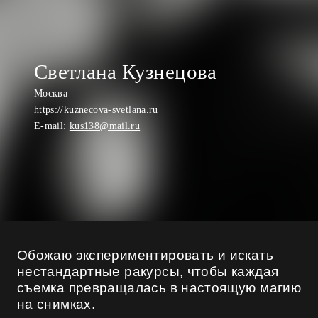
Светлана Кузнецова
Москва
https://kuznecova-svetlana.ru
E-mail:
kus138@mail.ru
Обожаю экспериментировать и искать
нестандартные ракурсы, чтобы каждая
съемка превращалась в настоящую магию
на снимках.