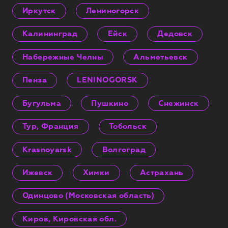
Иркутск
Лениногорск
Калининград
Ейск
Дедовск
Набережные Челны
Альметьевск
Пенза
LENINOGORSK
Бугульма
Пушкино
Снежинск
Тур, Франция
Тобольск
Krasnoyarsk
Волгоград
Ижевск
Химки
Астрахань
Одинцово (Московская область)
Киров, Кировская обл.