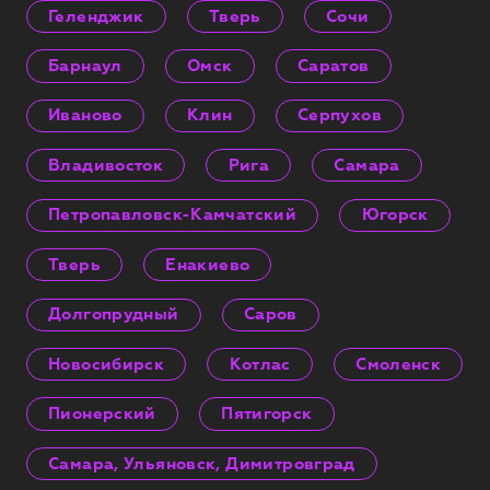
Геленджик
Тверь
Сочи
Барнаул
Омск
Саратов
Иваново
Клин
Серпухов
Владивосток
Рига
Самара
Петропавловск-Камчатский
Югорск
Тверь
Енакиево
Долгопрудный
Саров
Новосибирск
Котлас
Смоленск
Пионерский
Пятигорск
Самара, Ульяновск, Димитровград