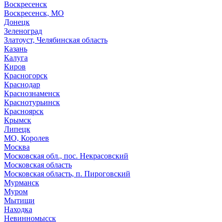
Воскресенск
Воскресенск, МО
Донецк
Зеленоград
Златоуст, Челябинская область
Казань
Калуга
Киров
Красногорск
Краснодар
Краснознаменск
Краснотурьинск
Красноярск
Крымск
Липецк
МО, Королев
Москва
Московская обл., пос. Некрасовский
Московская область
Московская область, п. Пироговский
Мурманск
Муром
Мытищи
Находка
Невинномысск