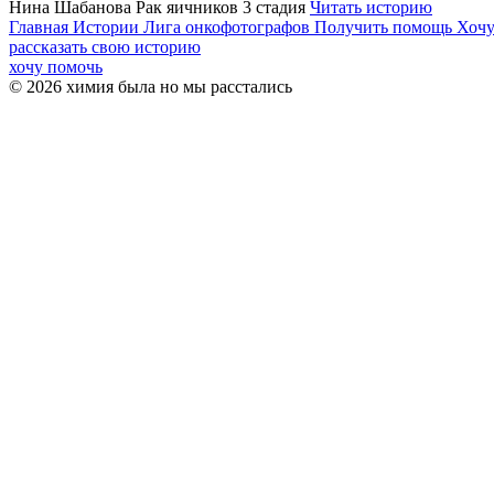
Нина Шабанова
Рак яичников 3 стадия
Читать историю
Главная
Истории
Лига онкофотографов
Получить помощь
Хочу
рассказать свою историю
хочу помочь
© 2026 химия была но мы расстались