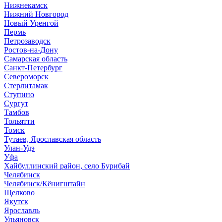
Нижнекамск
Нижний Новгород
Новый Уренгой
Пермь
Петрозаводск
Ростов-на-Дону
Самарская область
Санкт-Петербург
Североморск
Стерлитамак
Ступино
Сургут
Тамбов
Тольятти
Томск
Тутаев, Ярославская область
Улан-Удэ
Уфа
Хайбуллинский район, село Бурибай
Челябинск
Челябинск/Кёнигштайн
Щелково
Якутск
Ярославль
Ульяновск