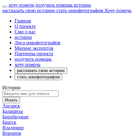
хочу помочь
получить помощь
истории
рассказать свою историю
стать онкофотографом
Хочу помочь
Главная
О проекте
Сми о нас
истории
Лига онкофотографов
Мнение экспертов
Партнеры проекта
получить помощь
хочу помочь
рассказать свою историю
стать онкофотографом
Истории
Искать
Ангарск
Балашиха
Биробиджан
Братск
Владимир
Воронеж