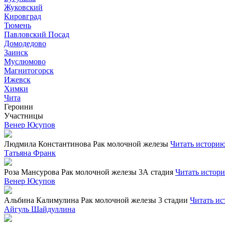
Жуковский
Кировград
Тюмень
Павловский Посад
Домодедово
Заинск
Муслюмово
Магнитогорск
Ижевск
Химки
Чита
Героини
Участницы
Венер Юсупов
Людмила Константинова
Рак молочной железы
Читать истори
Татьяна Франк
Роза Мансурова
Рак молочной железы 3А стадия
Читать истор
Венер Юсупов
Альбина Калимулина
Рак молочной железы 3 стадии
Читать и
Айгуль Шайдуллина