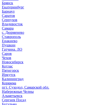
Брянск
Екатеринбург
Барнаул
Саратов
Серпухов
Владивосток
Самара
с. Дюрменево
Ставрополь
Енакиево
Пушкин
Гатчина. ЛО
Саров
Чехов
Новосибирск
Котлас
Пятигорск
Иркутск
Калининград
Коряжма
пгт. Суходол, Самарской обл.
Набережные Челны
Альметьевск
Сергиев Посад
Бугульма