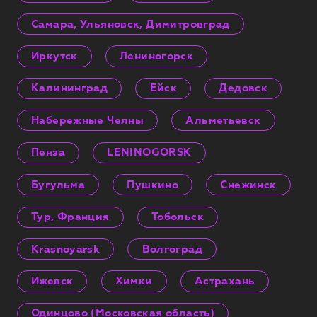
Самара, Ульяновск, Димитровград
Иркутск
Лениногорск
Калининград
Ейск
Дедовск
Набережные Челны
Альметьевск
Пенза
LENINOGORSK
Бугульма
Пушкино
Снежинск
Тур, Франция
Тобольск
Krasnoyarsk
Волгоград
Ижевск
Химки
Астрахань
Одинцово (Московская область)