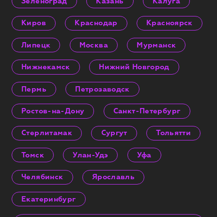
Зеленоград
Казань
Калуга
Киров
Краснодар
Красноярск
Липецк
Москва
Мурманск
Нижнекамск
Нижний Новгород
Пермь
Петрозаводск
Ростов-на-Дону
Санкт-Петербург
Стерлитамак
Сургут
Тольятти
Томск
Улан-Удэ
Уфа
Челябинск
Ярославль
Екатеринбург