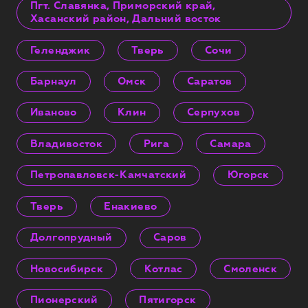
Пгт. Славянка, Приморский край,
Хасанский район, Дальний восток
Геленджик
Тверь
Сочи
Барнаул
Омск
Саратов
Иваново
Клин
Серпухов
Владивосток
Рига
Самара
Петропавловск-Камчатский
Югорск
Тверь
Енакиево
Долгопрудный
Саров
Новосибирск
Котлас
Смоленск
Пионерский
Пятигорск