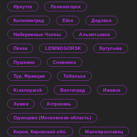
Иркутск
Лениногорск
Калининград
Ейск
Дедовск
Набережные Челны
Альметьевск
Пенза
LENINOGORSK
Бугульма
Пушкино
Снежинск
Тур, Франция
Тобольск
Krasnoyarsk
Волгоград
Ижевск
Химки
Астрахань
Одинцово (Московская область)
Киров, Кировская обл.
Малоярославец