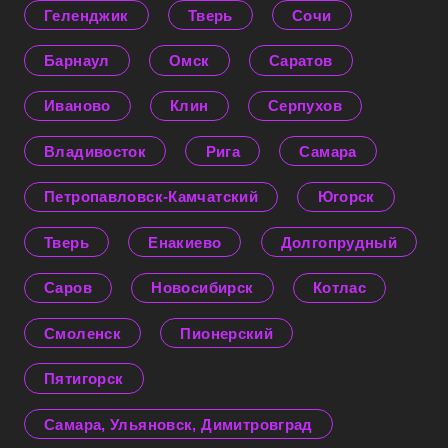
Геленджик
Тверь
Сочи
Барнаул
Омск
Саратов
Иваново
Клин
Серпухов
Владивосток
Рига
Самара
Петропавловск-Камчатский
Югорск
Тверь
Енакиево
Долгопрудный
Саров
Новосибирск
Котлас
Смоленск
Пионерский
Пятигорск
Самара, Ульяновск, Димитровград