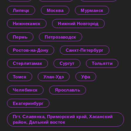
Липецк
Москва
Мурманск
Нижнекамск
Нижний Новгород
Пермь
Петрозаводск
Ростов-на-Дону
Санкт-Петербург
Стерлитамак
Сургут
Тольятти
Томск
Улан-Удэ
Уфа
Челябинск
Ярославль
Екатеринбург
Пгт. Славянка, Приморский край, Хасанский
район, Дальний восток