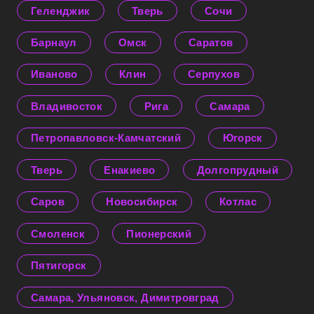
Геленджик
Тверь
Сочи
Барнаул
Омск
Саратов
Иваново
Клин
Серпухов
Владивосток
Рига
Самара
Петропавловск-Камчатский
Югорск
Тверь
Енакиево
Долгопрудный
Саров
Новосибирск
Котлас
Смоленск
Пионерский
Пятигорск
Самара, Ульяновск, Димитровград