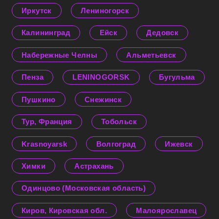
Иркутск
Лениногорск
Калининград
Ейск
Дедовск
Набережные Челны
Альметьевск
Пенза
LENINOGORSK
Бугульма
Пушкино
Снежинск
Тур, Франция
Тобольск
Krasnoyarsk
Волгоград
Ижевск
Химки
Астрахань
Одинцово (Московская область)
Киров, Кировская обл.
Малоярославец