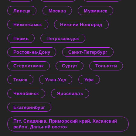
Липецк
Москва
Мурманск
Нижнекамск
Нижний Новгород
Пермь
Петрозаводск
Ростов-на-Дону
Санкт-Петербург
Стерлитамак
Сургут
Тольятти
Томск
Улан-Удэ
Уфа
Челябинск
Ярославль
Екатеринбург
Пгт. Славянка, Приморский край, Хасанский
район, Дальний восток