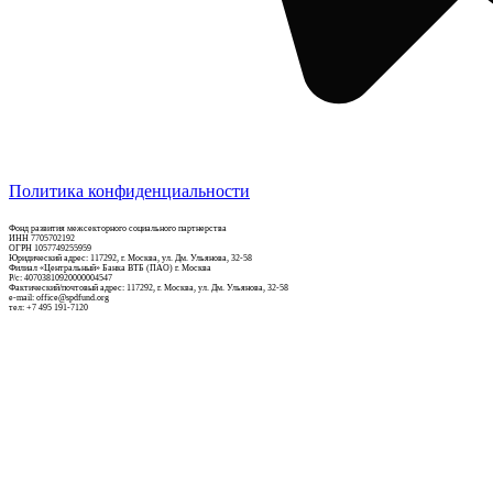
Политика конфиденциальности
Фонд развития межсекторного социального партнерства
ИНН 7705702192
ОГРН 1057749255959
Юридический адрес: 117292, г. Москва, ул. Дм. Ульянова, 32-58
Филиал «Центральный» Банка ВТБ (ПАО) г. Москва
Р/c: 40703810920000004547
Фактический/почтовый адрес: 117292, г. Москва, ул. Дм. Ульянова, 32-58
e-mail: office@spdfund.org
тел: +7 495 191-7120