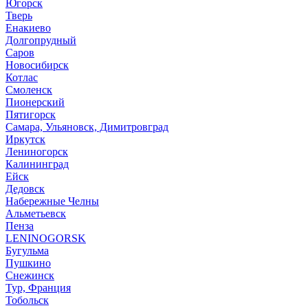
Югорск
Тверь
Енакиево
Долгопрудный
Саров
Новосибирск
Котлас
Смоленск
Пионерский
Пятигорск
Самара, Ульяновск, Димитровград
Иркутск
Лениногорск
Калининград
Ейск
Дедовск
Набережные Челны
Альметьевск
Пенза
LENINOGORSK
Бугульма
Пушкино
Снежинск
Тур, Франция
Тобольск