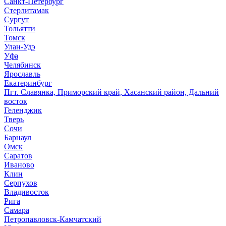
Санкт-Петербург
Стерлитамак
Сургут
Тольятти
Томск
Улан-Удэ
Уфа
Челябинск
Ярославль
Екатеринбург
Пгт. Славянка, Приморский край, Хасанский район, Дальний
восток
Геленджик
Тверь
Сочи
Барнаул
Омск
Саратов
Иваново
Клин
Серпухов
Владивосток
Рига
Самара
Петропавловск-Камчатский